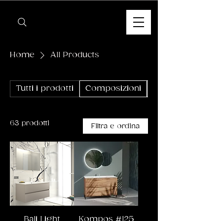
Home
All Products
Tutti i prodotti
Composizioni
Linea Kompos
63 prodotti
Filtra e ordina
Bali Light
Kompos #125