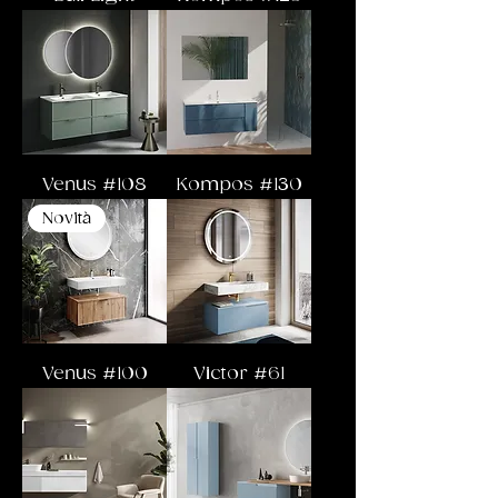
Venus #108
Kompos #130
Novità
Venus #100
Victor #61