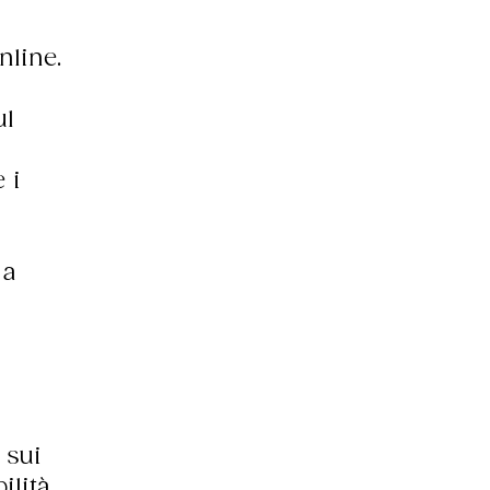
nline.
ul
 i
 a
 sui
lità.