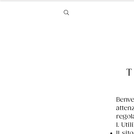
Home
T
Benve
atten
regol
1. Uti
Il si