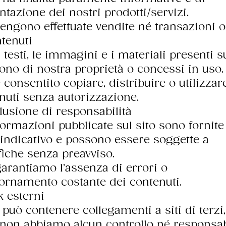
ntazione dei nostri prodotti/servizi.
engono effettuate vendite né transazioni o
ntenuti
i testi, le immagini e i materiali presenti s
sono di nostra proprietà o concessi in uso.
 consentito copiare, distribuire o utilizzare
nuti senza autorizzazione.
clusione di responsabilità
formazioni pubblicate sul sito sono fornite
o indicativo e possono essere soggette a
iche senza preavviso.
arantiamo l’assenza di errori o
iornamento costante dei contenuti.
k esterni
o può contenere collegamenti a siti di terzi,
 non abbiamo alcun controllo né responsabi