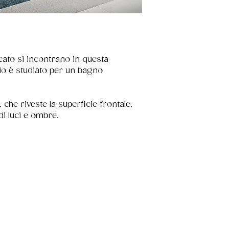
rcato si incontrano in questa 
lio è studiato per un bagno 
li, che riveste la superficie frontale, 
i luci e ombre.
Top
Politca resi