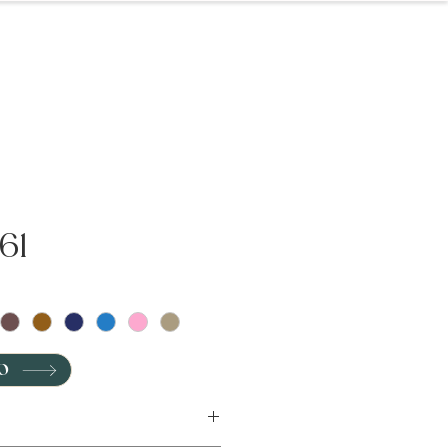
Contatti
61
O