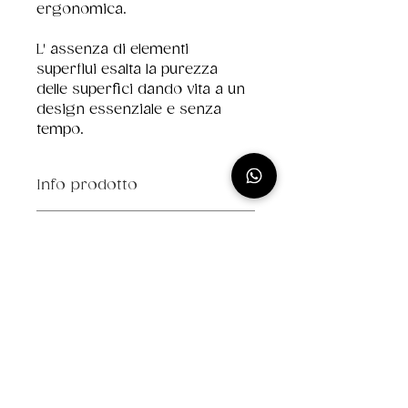
ergonomica. 
L' assenza di elementi 
superflui esalta la purezza 
delle superfici dando vita a un 
design essenziale e senza 
tempo.
Info prodotto
Mobile interamente 
Misure disponibili
realizzato con legno di alta 
qualità MDF, rendendo il 
60 cm
mobile durevole e 
70 cm
resistente all'acqua.
80 cm
90 cm
PREVENTIVO
100 cm
120 cm 
120 cm (Doppia vasca)